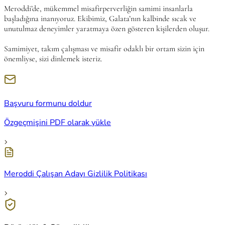
Meroddi’de, mükemmel misafirperverliğin samimi insanlarla
başladığına inanıyoruz. Ekibimiz, Galata’nın kalbinde sıcak ve
unutulmaz deneyimler yaratmaya özen gösteren kişilerden oluşur.
Samimiyet, takım çalışması ve misafir odaklı bir ortam sizin için
önemliyse, sizi dinlemek isteriz.
Başvuru formunu doldur
Özgeçmişini PDF olarak yükle
Meroddi Çalışan Adayı Gizlilik Politikası